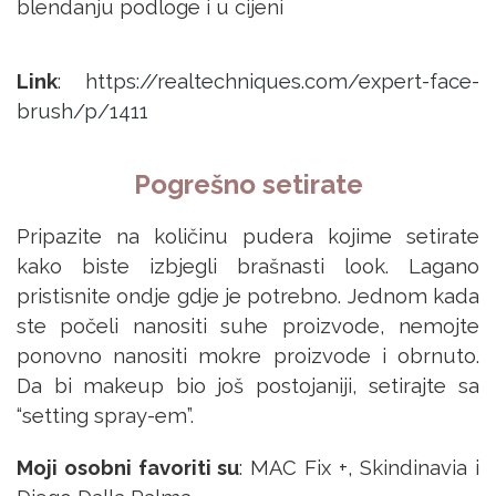
blendanju podloge i u cijeni
Link
:
https://realtechniques.com/expert-face-
brush/p/1411
Pogrešno setirate
Pripazite na količinu pudera kojime setirate
kako biste izbjegli brašnasti look. Lagano
pristisnite ondje gdje je potrebno. Jednom kada
ste počeli nanositi suhe proizvode, nemojte
ponovno nanositi mokre proizvode i obrnuto.
Da bi makeup bio još postojaniji, setirajte sa
“setting spray-em”.
Moji osobni favoriti su
: MAC Fix +, Skindinavia i