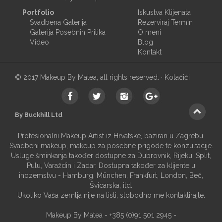
Portfolio
Iskustva Klijenata
Svadbena Galerija
Rezerviraj Termin
Galerija Posebnih Prilika
O meni
Video
Blog
Kontakt
© 2017 Makeup By Matea, all rights reserved. ·
Kolačići
By Buckhill Ltd
Profesionalni Makeup Artist iz Hrvatske, baziran u Zagrebu.
Svadbeni makeup, makeup za posebne prigode te konzultacije.
Usluge šminkanja također dostupne za Dubrovnik, Rijeku, Split,
Pulu, Varaždin i Zadar. Dostupna također za klijente u
inozemstvu - Hamburg, München, Frankfurt, London, Beč,
Švicarska, itd.
Ukoliko Vaša zemlja nije na listi, slobodno me kontaktirajte.
Makeup By Matea -
+385 (0)91 501 2945
-